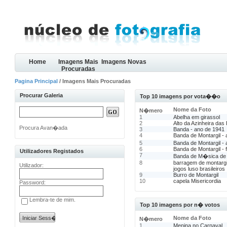
Home
Imagens Mais
Imagens Novas
Procuradas
Pagina Principal
/ Imagens Mais Procuradas
Procurar Galeria
Top 10 imagens por vota��o
Nome da Foto
N�mero
1
Abelha em girassol
2
Alto da Azinheira das
Procura Avan�ada
3
Banda - ano de 1941
4
Banda de Montargil -
5
Banda de Montargil -
6
Banda de Montargil - 
Utilizadores Registados
7
Banda de M�sica de 
8
barragem de montargi
Utilizador:
jogos luso brasileiros
9
Burro de Montargil
10
capela Misericordia
Password:
Lembra-te de mim.
Top 10 imagens por n� votos
Nome da Foto
N�mero
1
Menina no Carnaval