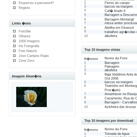
Esqueceu a password?
2
Flores do campo
3
barcos na margem
Registo
4
Caf� Arado II
5
Barragem a Descarre
6
Barragem Montargil
7
missa andor prociss
Links �teis
8
Abelha em Girassol
FotoSite
9
trabalhos agr�colas 
10
albufeira
Olhares
1000 Imagens
Iris Fotografia
Top 10 imagens vistas
Foto Naturis
Jose Campos Rojas
Nome da Foto
N�mero
Zone Zero
1
Barragem
2
Paisagem
3
albufeira
4
Baja Vodafone Anta d
Imagem Aleat�ria
Out 2006
5
barcos na margem
6
Teatrinho em Montarg
Proc�pio)
7
Amanhecer no Rasqu
8
Casamento, Rua do 
9
Barragem - Carvalho
10
Azinheira das bruxas
Top 10 imagens por download
Nome da Foto
N�mero
1
Tomada de Agua