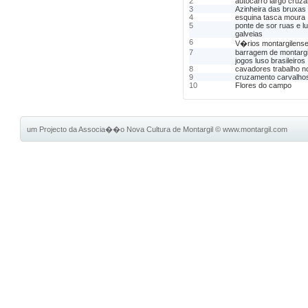
2
autocarro largo cruz
3
Azinheira das bruxas
4
esquina tasca moura
5
ponte de sor ruas e l
galveias
6
V�rios montargilense
7
barragem de montargi
jogos luso brasileiros
8
cavadores trabalho 
9
cruzamento carvalho
10
Flores do campo
um Projecto da Associa��o Nova Cultura de Montargil
©
www.montargil.com