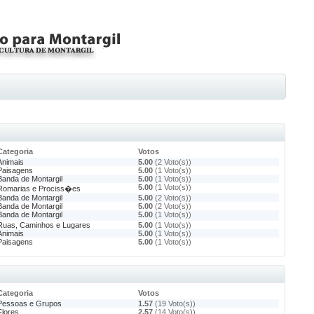
Categoria
Votos
Animais
5.00
(2 Voto(s))
Paisagens
5.00
(1 Voto(s))
Banda de Montargil
5.00
(1 Voto(s))
5.00
(1 Voto(s))
Romarias e Prociss�es
Banda de Montargil
5.00
(2 Voto(s))
Banda de Montargil
5.00
(2 Voto(s))
Banda de Montargil
5.00
(1 Voto(s))
Ruas, Caminhos e Lugares
5.00
(1 Voto(s))
Animais
5.00
(1 Voto(s))
Paisagens
5.00
(1 Voto(s))
Categoria
Votos
Pessoas e Grupos
1.57
(19 Voto(s))
Flores
2.57
(14 Voto(s))