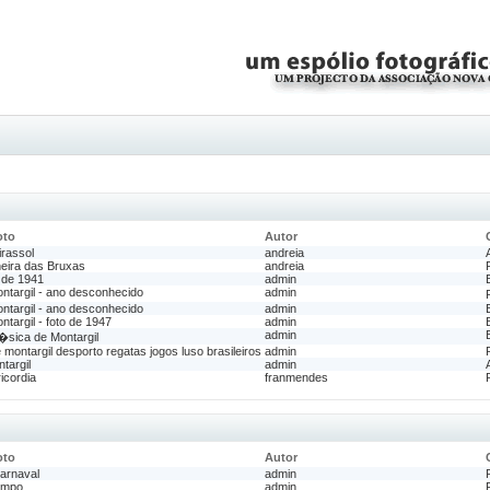
oto
Autor
irassol
andreia
heira das Bruxas
andreia
 de 1941
admin
ntargil - ano desconhecido
admin
ntargil - ano desconhecido
admin
targil - foto de 1947
admin
admin
sica de Montargil
montargil desporto regatas jogos luso brasileiros
admin
targil
admin
icordia
franmendes
oto
Autor
arnaval
admin
ampo
admin