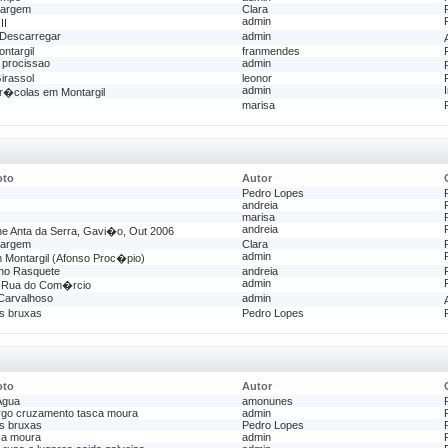
margem
Clara
admin
II
 Descarregar
admin
ntargil
franmendes
 procissao
admin
irassol
leonor
admin
gr�colas em Montargil
marisa
oto
Autor
Pedro Lopes
andreia
marisa
andreia
ne Anta da Serra, Gavi�o, Out 2006
margem
Clara
admin
m Montargil (Afonso Proc�pio)
no Rasquete
andreia
admin
 Rua do Com�rcio
Carvalhoso
admin
as bruxas
Pedro Lopes
oto
Autor
Agua
amonunes
argo cruzamento tasca moura
admin
as bruxas
Pedro Lopes
ca moura
admin