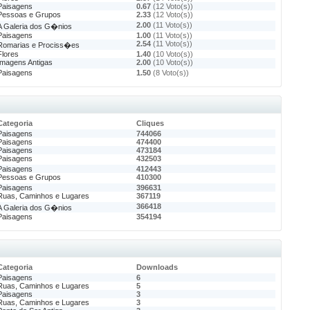
Paisagens
0.67
(12 Voto(s))
Pessoas e Grupos
2.33
(12 Voto(s))
2.00
(11 Voto(s))
A Galeria dos G�nios
Paisagens
1.00
(11 Voto(s))
2.54
(11 Voto(s))
Romarias e Prociss�es
Flores
1.40
(10 Voto(s))
Imagens Antigas
2.00
(10 Voto(s))
Paisagens
1.50
(8 Voto(s))
Categoria
Cliques
Paisagens
744066
Paisagens
474400
Paisagens
473184
Paisagens
432503
Paisagens
412443
Pessoas e Grupos
410300
Paisagens
396631
Ruas, Caminhos e Lugares
367119
366418
A Galeria dos G�nios
Paisagens
354194
Categoria
Downloads
Paisagens
6
Ruas, Caminhos e Lugares
5
Paisagens
3
Ruas, Caminhos e Lugares
3