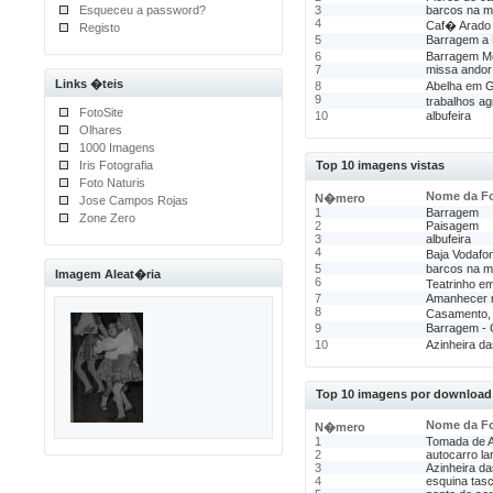
Esqueceu a password?
3
barcos na 
4
Caf� Arado 
Registo
5
Barragem a
6
Barragem Mo
7
missa andor
Links �teis
8
Abelha em G
9
trabalhos a
FotoSite
10
albufeira
Olhares
1000 Imagens
Iris Fotografia
Top 10 imagens vistas
Foto Naturis
Nome da F
N�mero
Jose Campos Rojas
1
Barragem
Zone Zero
2
Paisagem
3
albufeira
4
Baja Vodafo
5
barcos na 
Imagem Aleat�ria
6
Teatrinho e
7
Amanhecer 
8
Casamento,
9
Barragem - 
10
Azinheira d
Top 10 imagens por download
Nome da F
N�mero
1
Tomada de 
2
autocarro l
3
Azinheira d
4
esquina tas