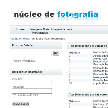
Home
Imagens Mais
Imagens Novas
Procuradas
Pagina Principal
/ Imagens Mais Procuradas
Procurar Galeria
Top 10 imagens por vota��o
Nome da F
N�mero
1
Abelha em g
2
Alto da Azin
Procura Avan�ada
3
Banda - ano
4
Banda de Mo
5
Banda de Mo
6
Banda de Mon
Utilizadores Registados
7
Banda de M�
8
barragem de 
Utilizador:
9
Burro de Mon
10
capela Miser
Password:
Top 10 imagens por n� votos
Lembra-te de mim.
Nome da F
N�mero
1
Menina no C
2
Flores do c