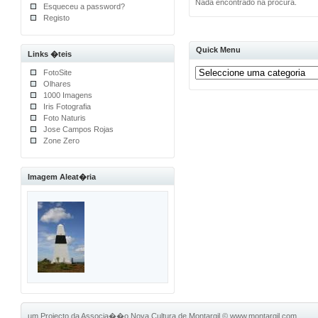
Nada encontrado na procura.
Esqueceu a password?
Registo
Quick Menu
Links �teis
FotoSite
Olhares
1000 Imagens
Iris Fotografia
Foto Naturis
Jose Campos Rojas
Zone Zero
Imagem Aleat�ria
um Projecto da Associa��o Nova Cultura de Montargil
©
www.montargil.com