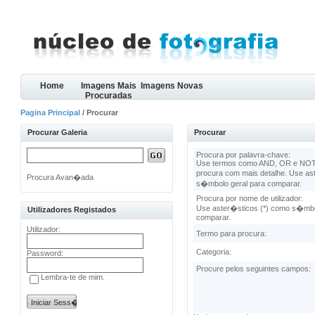
Home
Imagens Mais
Imagens Novas
Procuradas
Pagina Principal
/ Procurar
Procurar Galeria
Procurar
Procura por palavra-chave:
Use termos como AND, OR e NOT 
procura com mais detalhe. Use as
Procura Avan�ada
s�mbolo geral para comparar.
Procura por nome de utilizador:
Use aster�sticos (*) como s�mbo
Utilizadores Registados
comparar.
Utilizador:
Termo para procura:
Categoria:
Password:
Procure pelos seguintes campos:
Lembra-te de mim.