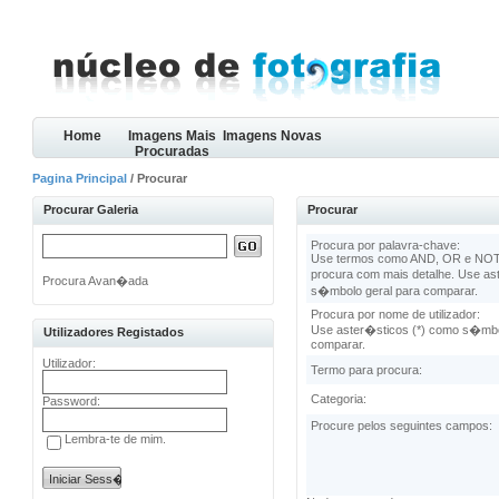
Home
Imagens Mais
Imagens Novas
Procuradas
Pagina Principal
/ Procurar
Procurar Galeria
Procurar
Procura por palavra-chave:
Use termos como AND, OR e NOT 
procura com mais detalhe. Use as
Procura Avan�ada
s�mbolo geral para comparar.
Procura por nome de utilizador:
Use aster�sticos (*) como s�mbo
Utilizadores Registados
comparar.
Utilizador:
Termo para procura:
Categoria:
Password:
Procure pelos seguintes campos:
Lembra-te de mim.