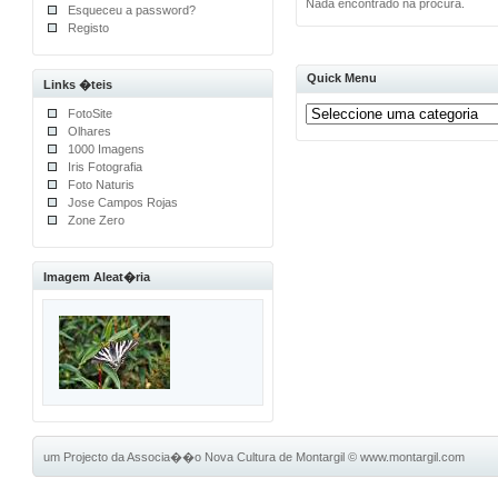
Nada encontrado na procura.
Esqueceu a password?
Registo
Quick Menu
Links �teis
FotoSite
Olhares
1000 Imagens
Iris Fotografia
Foto Naturis
Jose Campos Rojas
Zone Zero
Imagem Aleat�ria
um Projecto da Associa��o Nova Cultura de Montargil
©
www.montargil.com