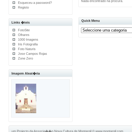
Nada encontrado na procura.
Esqueceu a password?
Registo
Quick Menu
Links �teis
FotoSite
Olhares
1000 Imagens
Iris Fotografia
Foto Naturis
Jose Campos Rojas
Zone Zero
Imagem Aleat�ria
um Projecto da Associa��o Nova Cultura de Montargil
©
www.montargil.com