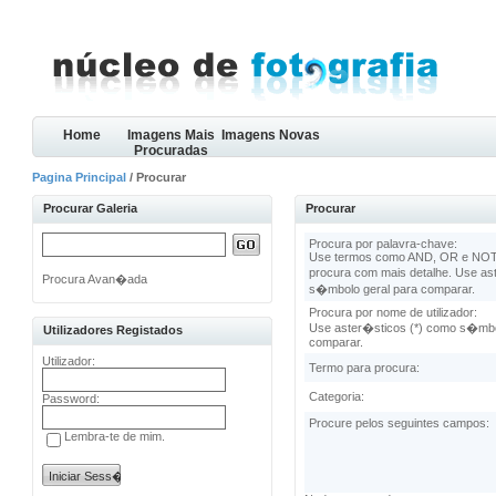
Home
Imagens Mais
Imagens Novas
Procuradas
Pagina Principal
/ Procurar
Procurar Galeria
Procurar
Procura por palavra-chave:
Use termos como AND, OR e NOT 
procura com mais detalhe. Use as
Procura Avan�ada
s�mbolo geral para comparar.
Procura por nome de utilizador:
Use aster�sticos (*) como s�mbo
Utilizadores Registados
comparar.
Utilizador:
Termo para procura:
Categoria:
Password:
Procure pelos seguintes campos:
Lembra-te de mim.