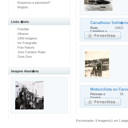
Esqueceu a password?
Registo
Links �teis
Carvalhoso Solit�rio
Ruas,
10822
FotoSite
Caminhos e
Olhares
Lugares
1000 Imagens
Iris Fotografia
Foto Naturis
Jose Campos Rojas
Zone Zero
Imagem Aleat�ria
Motociclista no Carv
Pessoas e
65
Grupos
Encontradas: 8 imagem(s) em 1 pagin