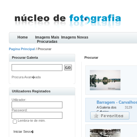
Home
Imagens Mais
Imagens Novas
Procuradas
Pagina Principal
/ Procurar
Procurar Galeria
Procurar
Procura Avan�ada
Utilizadores Registados
Utilizador:
Barragem - Carvalho
A Galeria dos
3129
Password:
G�nios
Lembra-te de mim.