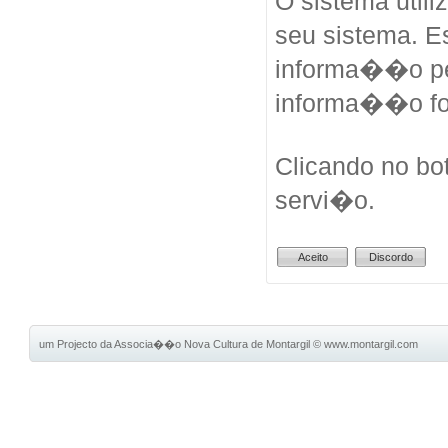
O sistema util
seu sistema. 
informa��o pes
informa��o fo
Clicando no bo
servi�o.
um Projecto da Associa��o Nova Cultura de Montargil
©
www.montargil.com