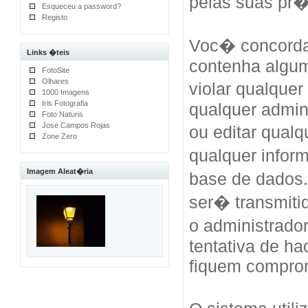
pelas suas pr
Esqueceu a password?
Registo
Voc� concorda
Links �teis
contenha algum
FotoSite
Olhares
violar qualquer
1000 Imagens
Iris Fotografia
qualquer admini
Foto Naturis
Jose Campos Rojas
ou editar qual
Zone Zero
qualquer info
Imagem Aleat�ria
base de dados
ser� transmiti
o administrad
tentativa de h
fiquem compro