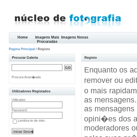
Home
Imagens Mais
Imagens Novas
Procuradas
Pagina Principal
/ Registo
Procurar Galeria
Registo
Enquanto os ad
Procura Avan�ada
remover ou edi
o mais rapida
Utilizadores Registados
as mensagens.
Utilizador:
as mensagens 
Password:
opini�es dos a
Lembra-te de mim.
moderadores o