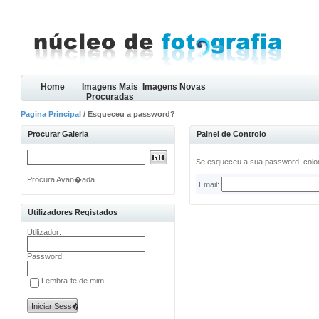
Home
Imagens Mais
Imagens Novas
Procuradas
Pagina Principal
/ Esqueceu a password?
Procurar Galeria
Painel de Controlo
Se esqueceu a sua password, coloq
Procura Avan�ada
Email:
Utilizadores Registados
Utilizador:
Password:
Lembra-te de mim.