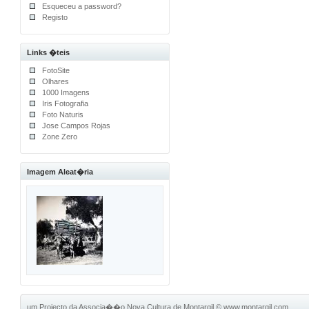
Esqueceu a password?
Registo
Links �teis
FotoSite
Olhares
1000 Imagens
Iris Fotografia
Foto Naturis
Jose Campos Rojas
Zone Zero
Imagem Aleat�ria
um Projecto da Associa��o Nova Cultura de Montargil
©
www.montargil.com