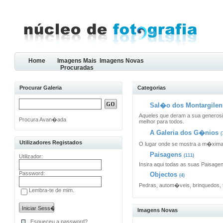
Home
Imagens Mais
Imagens Novas
Procuradas
Procurar Galeria
Categorias
Sal�o dos Montargilens
Aqueles que deram a sua generosi
Procura Avan�ada
melhor para todos.
A Galeria dos G�nios
(
Utilizadores Registados
O lugar onde se mostra a m�xim
Paisagens
(111)
Utilizador:
Insira aqui todas as suas Paisage
Password:
Objectos
(4)
Pedras, autom�veis, brinquedos, 
Lembra-te de mim.
Imagens Novas
Esqueceu a password?