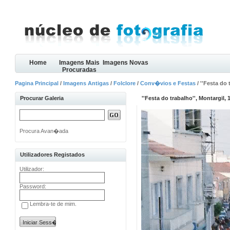
Home
Imagens Mais
Imagens Novas
Procuradas
Pagina Principal
/
Imagens Antigas
/
Folclore
/
Conv�vios e Festas
/ ''Festa do 
Procurar Galeria
''Festa do trabalho'', Montargil, 
Procura Avan�ada
Utilizadores Registados
Utilizador:
Password:
Lembra-te de mim.