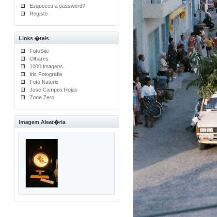
Esqueceu a password?
Registo
Links �teis
FotoSite
Olhares
1000 Imagens
Iris Fotografia
Foto Naturis
Jose Campos Rojas
Zone Zero
Imagem Aleat�ria