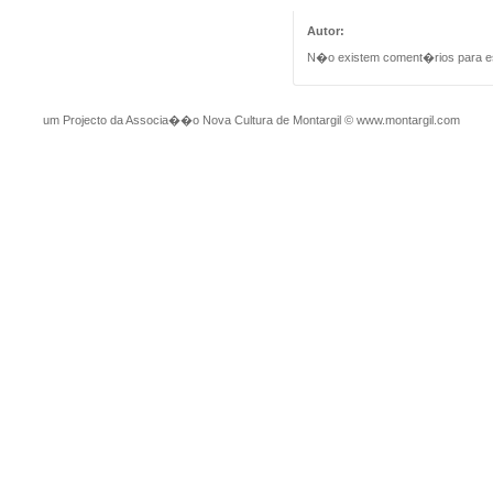
Autor:
N�o existem coment�rios para e
um Projecto da Associa��o Nova Cultura de Montargil
©
www.montargil.com