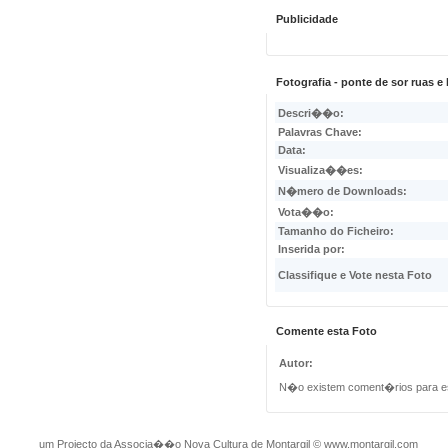
Publicidade
Fotografia - ponte de sor ruas 
Descri��o:
Palavras Chave:
Data:
Visualiza��es:
N�mero de Downloads:
Vota��o:
Tamanho do Ficheiro:
Inserida por:
Classifique e Vote nesta Foto
Comente esta Foto
Autor:
N�o existem coment�rios para e
um Projecto da Associa��o Nova Cultura de Montargil
©
www.montargil.com