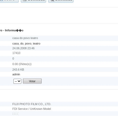
atro - Informa��o
casa do povo teatro
casa
,
do
,
povo
,
teatro
24.06.2008 23:46
17410
0
0.00 (0Voto(s))
243.6 KB
admin
FUJI PHOTO FILM CO., LTD.
FDI Service / UnKnown Model
: : : :