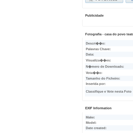
Publicidade
Fotografia - casa do povo te
Descri��o:
Palavras Chave:
Data:
Visualiza��es:
N�mero de Downloads:
Vota��o:
Tamanho do Ficheiro:
Inserida por:
Classifique e Vote nesta Foto
EXIF Information
Make:
Model:
Date created: