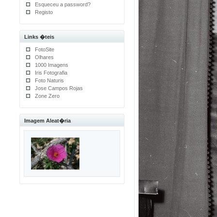
Esqueceu a password?
Registo
Links �teis
FotoSite
Olhares
1000 Imagens
Iris Fotografia
Foto Naturis
Jose Campos Rojas
Zone Zero
Imagem Aleat�ria