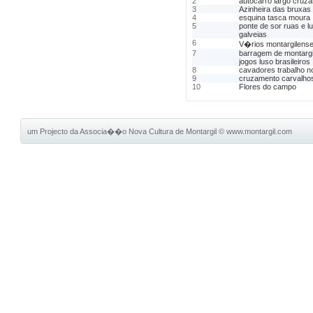
2
autocarro largo cruz
3
Azinheira das bruxas
4
esquina tasca moura
5
ponte de sor ruas e l
galveias
6
V�rios montargilense
7
barragem de montargi
jogos luso brasileiros
8
cavadores trabalho 
9
cruzamento carvalho
10
Flores do campo
um Projecto da Associa��o Nova Cultura de Montargil
©
www.montargil.com