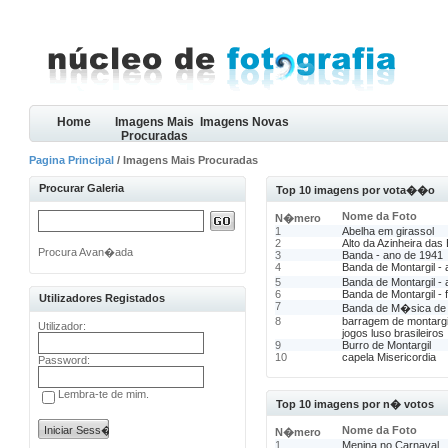
Home
Imagens Mais
Imagens Novas
Procuradas
Pagina Principal
/ Imagens Mais Procuradas
Procurar Galeria
Top 10 imagens por vota��o
Nome da Foto
N�mero
1
Abelha em girassol
2
Alto da Azinheira das
Procura Avan�ada
3
Banda - ano de 1941
4
Banda de Montargil -
5
Banda de Montargil -
6
Banda de Montargil - 
Utilizadores Registados
7
Banda de M�sica de 
8
barragem de montargi
Utilizador:
jogos luso brasileiros
9
Burro de Montargil
10
capela Misericordia
Password:
Lembra-te de mim.
Top 10 imagens por n� votos
Nome da Foto
N�mero
1
Menina no Carnaval