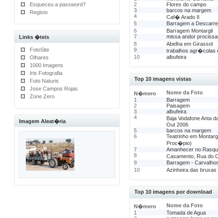
Esqueceu a password?
2
Flores do campo
3
barcos na margem
Registo
4
Caf� Arado II
5
Barragem a Descarre
6
Barragem Montargil
7
missa andor prociss
Links �teis
8
Abelha em Girassol
FotoSite
9
trabalhos agr�colas 
10
albufeira
Olhares
1000 Imagens
Iris Fotografia
Top 10 imagens vistas
Foto Naturis
Jose Campos Rojas
Nome da Foto
N�mero
Zone Zero
1
Barragem
2
Paisagem
3
albufeira
4
Baja Vodafone Anta d
Imagem Aleat�ria
Out 2006
5
barcos na margem
6
Teatrinho em Montarg
Proc�pio)
7
Amanhecer no Rasqu
8
Casamento, Rua do 
9
Barragem - Carvalho
10
Azinheira das bruxas
Top 10 imagens por download
Nome da Foto
N�mero
1
Tomada de Agua