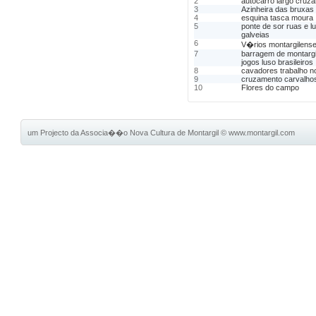
2
autocarro largo cruz
3
Azinheira das bruxas
4
esquina tasca moura
5
ponte de sor ruas e l
galveias
6
V�rios montargilense
7
barragem de montargi
jogos luso brasileiros
8
cavadores trabalho 
9
cruzamento carvalho
10
Flores do campo
um Projecto da Associa��o Nova Cultura de Montargil
©
www.montargil.com