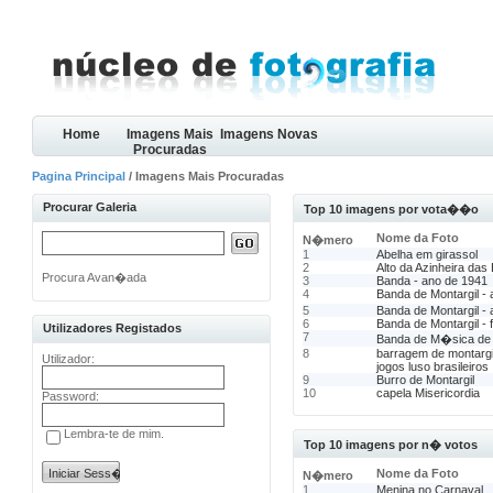
Home
Imagens Mais
Imagens Novas
Procuradas
Pagina Principal
/ Imagens Mais Procuradas
Procurar Galeria
Top 10 imagens por vota��o
Nome da Foto
N�mero
1
Abelha em girassol
2
Alto da Azinheira das
Procura Avan�ada
3
Banda - ano de 1941
4
Banda de Montargil -
5
Banda de Montargil -
6
Banda de Montargil - 
Utilizadores Registados
7
Banda de M�sica de 
8
barragem de montargi
Utilizador:
jogos luso brasileiros
9
Burro de Montargil
10
capela Misericordia
Password:
Lembra-te de mim.
Top 10 imagens por n� votos
Nome da Foto
N�mero
1
Menina no Carnaval