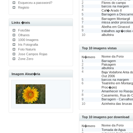
Esqueceu a password?
2
Flores do campo
3
barcos na margem
Registo
4
Caf� Arado II
5
Barragem a Descarre
6
Barragem Montargil
7
missa andor prociss
Links �teis
8
Abelha em Girassol
FotoSite
9
trabalhos agr�colas 
10
albufeira
Olhares
1000 Imagens
Iris Fotografia
Top 10 imagens vistas
Foto Naturis
Jose Campos Rojas
Nome da Foto
N�mero
Zone Zero
1
Barragem
2
Paisagem
3
albufeira
4
Baja Vodafone Anta d
Imagem Aleat�ria
Out 2006
5
barcos na margem
6
Teatrinho em Montarg
Proc�pio)
7
Amanhecer no Rasqu
8
Casamento, Rua do 
9
Barragem - Carvalho
10
Azinheira das bruxas
Top 10 imagens por download
Nome da Foto
N�mero
1
Tomada de Agua