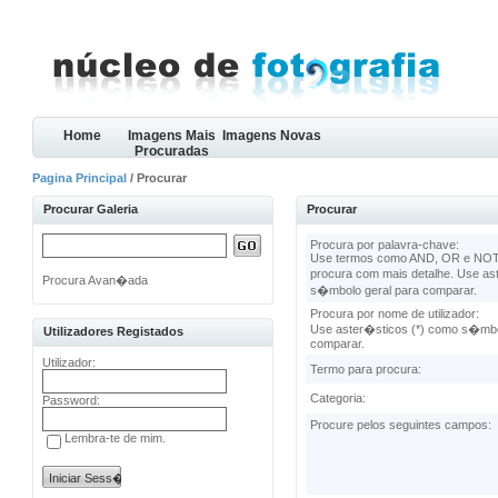
Home
Imagens Mais
Imagens Novas
Procuradas
Pagina Principal
/ Procurar
Procurar Galeria
Procurar
Procura por palavra-chave:
Use termos como AND, OR e NOT 
procura com mais detalhe. Use as
Procura Avan�ada
s�mbolo geral para comparar.
Procura por nome de utilizador:
Use aster�sticos (*) como s�mbo
Utilizadores Registados
comparar.
Utilizador:
Termo para procura:
Categoria:
Password:
Procure pelos seguintes campos:
Lembra-te de mim.