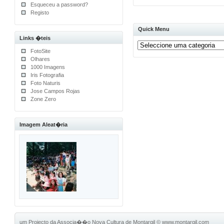
Esqueceu a password?
Registo
Quick Menu
Links �teis
FotoSite
Olhares
1000 Imagens
Iris Fotografia
Foto Naturis
Jose Campos Rojas
Zone Zero
Imagem Aleat�ria
um Projecto da Associa��o Nova Cultura de Montargil
©
www.montargil.com