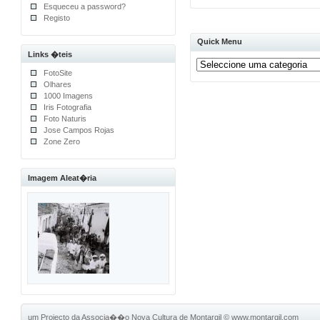
Esqueceu a password?
Registo
Quick Menu
Links �teis
FotoSite
Olhares
1000 Imagens
Iris Fotografia
Foto Naturis
Jose Campos Rojas
Zone Zero
Imagem Aleat�ria
um Projecto da Associa��o Nova Cultura de Montargil
©
www.montargil.com