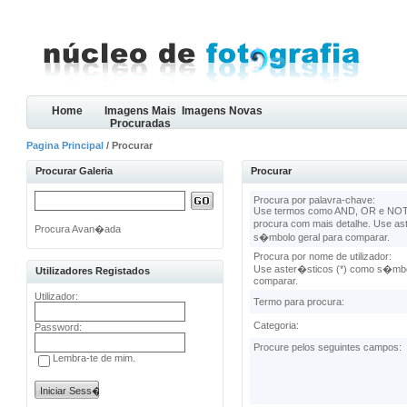
Home
Imagens Mais
Imagens Novas
Procuradas
Pagina Principal
/ Procurar
Procurar Galeria
Procurar
Procura por palavra-chave:
Use termos como AND, OR e NOT 
procura com mais detalhe. Use as
Procura Avan�ada
s�mbolo geral para comparar.
Procura por nome de utilizador:
Use aster�sticos (*) como s�mbo
Utilizadores Registados
comparar.
Utilizador:
Termo para procura:
Categoria:
Password:
Procure pelos seguintes campos:
Lembra-te de mim.