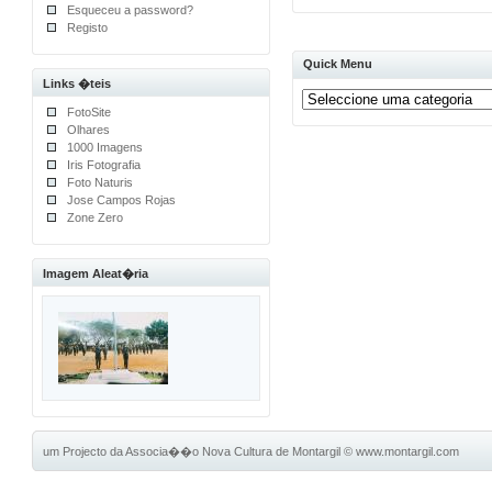
Esqueceu a password?
Registo
Quick Menu
Links �teis
FotoSite
Olhares
1000 Imagens
Iris Fotografia
Foto Naturis
Jose Campos Rojas
Zone Zero
Imagem Aleat�ria
um Projecto da Associa��o Nova Cultura de Montargil
©
www.montargil.com