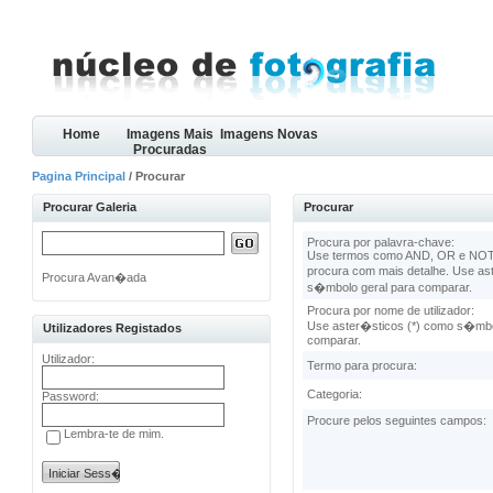
Home
Imagens Mais
Imagens Novas
Procuradas
Pagina Principal
/ Procurar
Procurar Galeria
Procurar
Procura por palavra-chave:
Use termos como AND, OR e NOT 
procura com mais detalhe. Use as
Procura Avan�ada
s�mbolo geral para comparar.
Procura por nome de utilizador:
Use aster�sticos (*) como s�mbo
Utilizadores Registados
comparar.
Utilizador:
Termo para procura:
Categoria:
Password:
Procure pelos seguintes campos:
Lembra-te de mim.