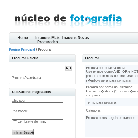
Home
Imagens Mais
Imagens Novas
Procuradas
Pagina Principal
/ Procurar
Procurar Galeria
Procurar
Procura por palavra-chave:
Use termos como AND, OR e NOT 
procura com mais detalhe. Use as
Procura Avan�ada
s�mbolo geral para comparar.
Procura por nome de utilizador:
Use aster�sticos (*) como s�mbo
Utilizadores Registados
comparar.
Utilizador:
Termo para procura:
Categoria:
Password:
Procure pelos seguintes campos:
Lembra-te de mim.