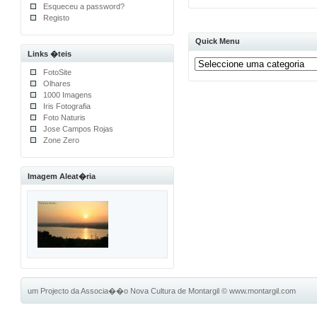
Esqueceu a password?
Registo
Quick Menu
Links �teis
FotoSite
Olhares
1000 Imagens
Iris Fotografia
Foto Naturis
Jose Campos Rojas
Zone Zero
Imagem Aleat�ria
um Projecto da Associa��o Nova Cultura de Montargil
©
www.montargil.com