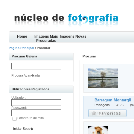
Home
Imagens Mais
Imagens Novas
Procuradas
Pagina Principal
/ Procurar
Procurar Galeria
Procurar
Procura Avan�ada
Utilizadores Registados
Utilizador:
Barragem Montargil
Paisagens
4176
(
f
Password:
Lembra-te de mim.