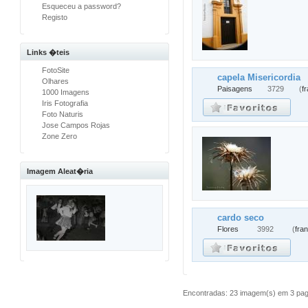
Esqueceu a password?
Registo
Links �teis
FotoSite
capela Misericordia
Olhares
Paisagens
3729
(
f
1000 Imagens
Iris Fotografia
Foto Naturis
Jose Campos Rojas
Zone Zero
Imagem Aleat�ria
cardo seco
Flores
3992
(
fra
Encontradas: 23 imagem(s) em 3 pagi