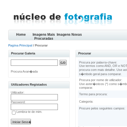
Home
Imagens Mais
Imagens Novas
Procuradas
Pagina Principal
/ Procurar
Procurar Galeria
Procurar
Procura por palavra-chave:
Use termos como AND, OR e NOT 
procura com mais detalhe. Use as
Procura Avan�ada
s�mbolo geral para comparar.
Procura por nome de utilizador:
Use aster�sticos (*) como s�mbo
Utilizadores Registados
comparar.
Utilizador:
Termo para procura:
Categoria:
Password:
Procure pelos seguintes campos:
Lembra-te de mim.