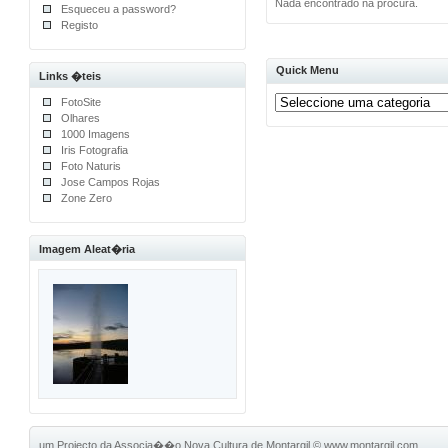
Nada encontrado na procura.
Esqueceu a password?
Registo
Quick Menu
Links �teis
FotoSite
Olhares
1000 Imagens
Iris Fotografia
Foto Naturis
Jose Campos Rojas
Zone Zero
Imagem Aleat�ria
um Projecto da Associa��o Nova Cultura de Montargil
©
www.montargil.com