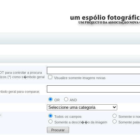
 para controlar a procura
ticos (*) como s�mbolo geral
Visualize somente imagens novas
bolo geral para comparar.
OR
AND
s:
Todos os campos
Somente o no
Somente a descri��o da imagem
Somente pala