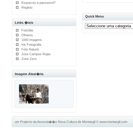
Esqueceu a password?
Registo
Quick Menu
Links �teis
FotoSite
Olhares
1000 Imagens
Iris Fotografia
Foto Naturis
Jose Campos Rojas
Zone Zero
Imagem Aleat�ria
um Projecto da Associa��o Nova Cultura de Montargil
©
www.montargil.com