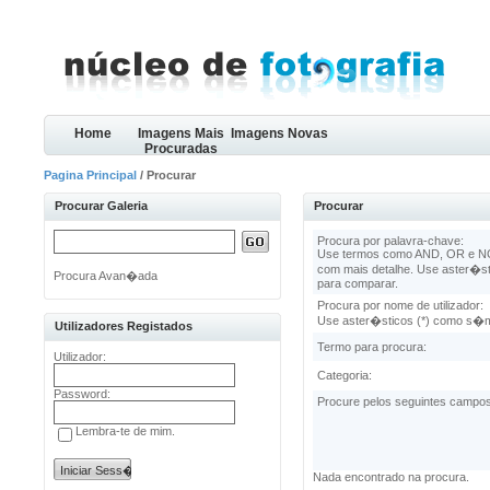
Home
Imagens Mais
Imagens Novas
Procuradas
Pagina Principal
/ Procurar
Procurar Galeria
Procurar
Procura por palavra-chave:
Use termos como AND, OR e NOT
com mais detalhe. Use aster�s
Procura Avan�ada
para comparar.
Procura por nome de utilizador:
Use aster�sticos (*) como s�m
Utilizadores Registados
Termo para procura:
Utilizador:
Categoria:
Password:
Procure pelos seguintes campo
Lembra-te de mim.
Nada encontrado na procura.