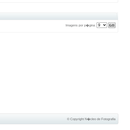
Imagens por p�gina:
© Copyright
N�cleo de Fotografia