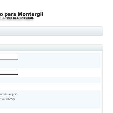
me da imagem
vras-chaves