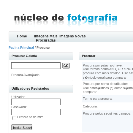
Home
Imagens Mais
Imagens Novas
Procuradas
Pagina Principal
/ Procurar
Procurar Galeria
Procurar
Procura por palavra-chave:
Use termos como AND, OR e NOT 
procura com mais detalhe. Use as
Procura Avan�ada
s�mbolo geral para comparar.
Procura por nome de utilizador:
Use aster�sticos (*) como s�mbo
Utilizadores Registados
comparar.
Utilizador:
Termo para procura:
Categoria:
Password:
Procure pelos seguintes campos:
Lembra-te de mim.