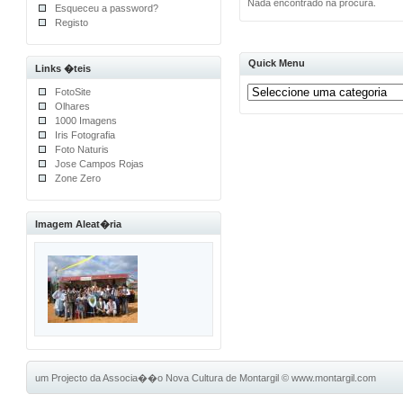
Nada encontrado na procura.
Esqueceu a password?
Registo
Quick Menu
Links �teis
FotoSite
Olhares
1000 Imagens
Iris Fotografia
Foto Naturis
Jose Campos Rojas
Zone Zero
Imagem Aleat�ria
um Projecto da Associa��o Nova Cultura de Montargil
©
www.montargil.com