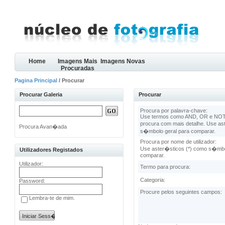
Home
Imagens Mais
Imagens Novas
Procuradas
Pagina Principal
/ Procurar
Procurar Galeria
Procurar
Procura por palavra-chave:
Use termos como AND, OR e NOT 
procura com mais detalhe. Use as
Procura Avan�ada
s�mbolo geral para comparar.
Procura por nome de utilizador:
Use aster�sticos (*) como s�mbo
Utilizadores Registados
comparar.
Utilizador:
Termo para procura:
Categoria:
Password:
Procure pelos seguintes campos:
Lembra-te de mim.