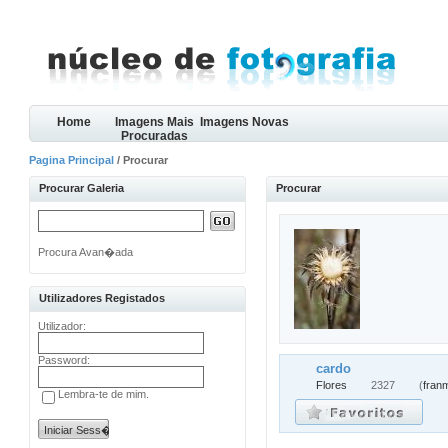
Home
Imagens Mais
Imagens Novas
Procuradas
Pagina Principal
/ Procurar
Procurar Galeria
Procurar
Procura Avan�ada
Utilizadores Registados
Utilizador:
Password:
cardo
Flores
2327
(
fran
Lembra-te de mim.