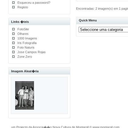
Esqueceu a password?
Registo
Encontradas: 2 imagem(s) em 1 pagin
Quick Menu
Links �teis
FotoSite
Olhares
1000 Imagens
Iris Fotografia
Foto Naturis
Jose Campos Rojas
Zone Zero
Imagem Aleat�ria
um Projecto da Associa��o Nova Cultura de Montargil
©
www.montargil.com