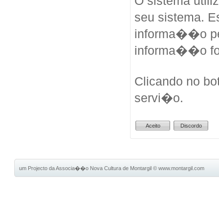
O sistema util
seu sistema. 
informa��o pes
informa��o fo
Clicando no bo
servi�o.
um Projecto da Associa��o Nova Cultura de Montargil
©
www.montargil.com