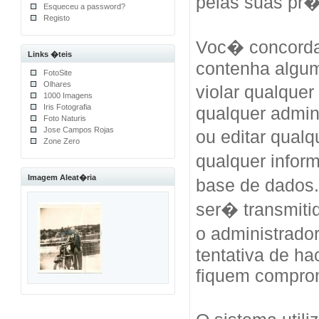
pelas suas pr
Esqueceu a password?
Registo
Voc� concorda
Links �teis
contenha algum
FotoSite
Olhares
violar qualquer
1000 Imagens
Iris Fotografia
qualquer admini
Foto Naturis
Jose Campos Rojas
ou editar qual
Zone Zero
qualquer info
Imagem Aleat�ria
base de dados
ser� transmiti
o administrad
tentativa de h
fiquem compro