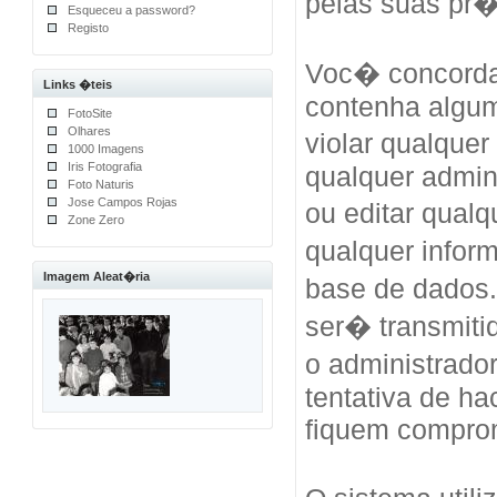
pelas suas pr
Esqueceu a password?
Registo
Voc� concorda
Links �teis
contenha algum
FotoSite
Olhares
violar qualquer
1000 Imagens
Iris Fotografia
qualquer admini
Foto Naturis
Jose Campos Rojas
ou editar qual
Zone Zero
qualquer info
Imagem Aleat�ria
base de dados
ser� transmiti
o administrad
tentativa de h
fiquem compro