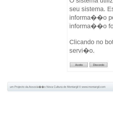
O sistema util
seu sistema. 
informa��o pes
informa��o fo
Clicando no bo
servi�o.
um Projecto da Associa��o Nova Cultura de Montargil
©
www.montargil.com