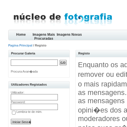
Home
Imagens Mais
Imagens Novas
Procuradas
Pagina Principal
/ Registo
Procurar Galeria
Registo
Enquanto os ad
Procura Avan�ada
remover ou edi
o mais rapida
Utilizadores Registados
as mensagens.
Utilizador:
as mensagens 
Password:
opini�es dos a
Lembra-te de mim.
moderadores o