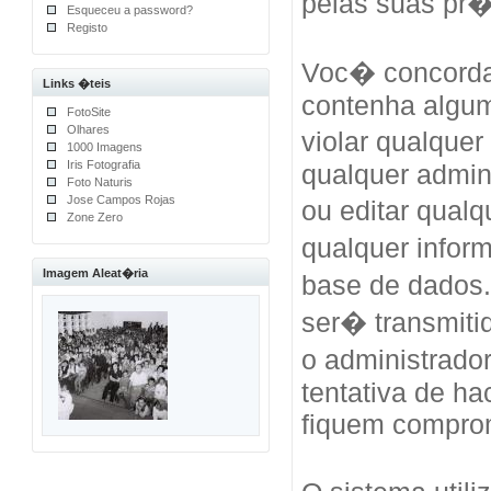
pelas suas pr
Esqueceu a password?
Registo
Voc� concorda
Links �teis
contenha algum
FotoSite
Olhares
violar qualquer
1000 Imagens
Iris Fotografia
qualquer admini
Foto Naturis
Jose Campos Rojas
ou editar qual
Zone Zero
qualquer info
Imagem Aleat�ria
base de dados
ser� transmiti
o administrad
tentativa de h
fiquem compro