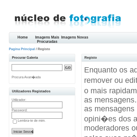
Home
Imagens Mais
Imagens Novas
Procuradas
Pagina Principal
/ Registo
Procurar Galeria
Registo
Enquanto os ad
Procura Avan�ada
remover ou edi
o mais rapida
Utilizadores Registados
as mensagens.
Utilizador:
as mensagens 
Password:
opini�es dos a
Lembra-te de mim.
moderadores o