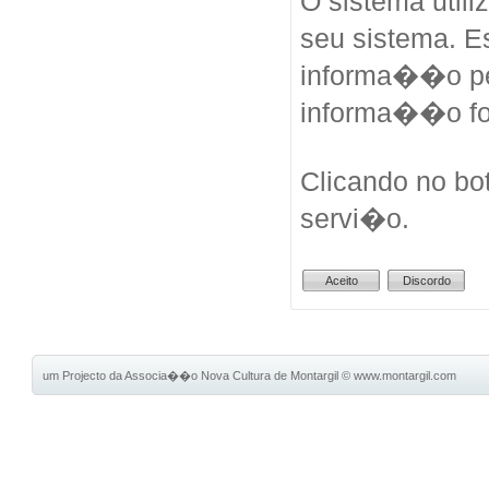
O sistema util
seu sistema. 
informa��o pes
informa��o fo
Clicando no bo
servi�o.
um Projecto da Associa��o Nova Cultura de Montargil
©
www.montargil.com