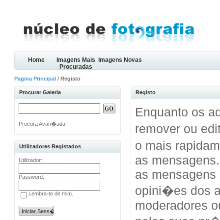
Home
Imagens Mais
Imagens Novas
Procuradas
Pagina Principal
/ Registo
Procurar Galeria
Registo
Enquanto os ad
Procura Avan�ada
remover ou edi
o mais rapida
Utilizadores Registados
as mensagens.
Utilizador:
as mensagens 
Password:
opini�es dos a
Lembra-te de mim.
moderadores o