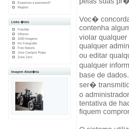
pelas suas pr
Esqueceu a password?
Registo
Voc� concorda
Links �teis
contenha algum
FotoSite
Olhares
violar qualquer
1000 Imagens
Iris Fotografia
qualquer admini
Foto Naturis
Jose Campos Rojas
ou editar qual
Zone Zero
qualquer info
Imagem Aleat�ria
base de dados
ser� transmiti
o administrad
tentativa de h
fiquem compro