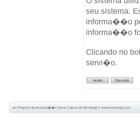
O sistema util
seu sistema. 
informa��o pes
informa��o fo
Clicando no bo
servi�o.
um Projecto da Associa��o Nova Cultura de Montargil
©
www.montargil.com