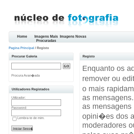
Home
Imagens Mais
Imagens Novas
Procuradas
Pagina Principal
/ Registo
Procurar Galeria
Registo
Enquanto os ad
Procura Avan�ada
remover ou edi
o mais rapida
Utilizadores Registados
as mensagens.
Utilizador:
as mensagens 
Password:
opini�es dos a
Lembra-te de mim.
moderadores o