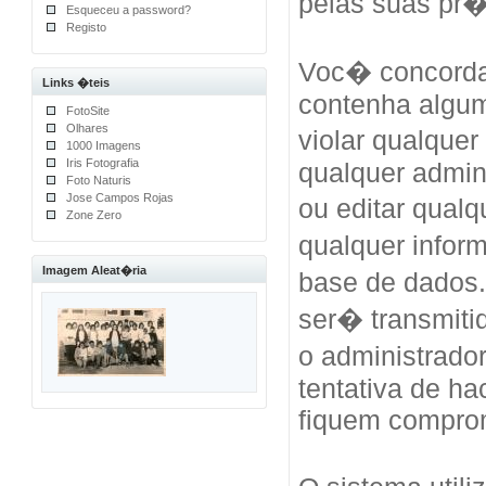
pelas suas pr
Esqueceu a password?
Registo
Voc� concorda
Links �teis
contenha algum
FotoSite
Olhares
violar qualquer
1000 Imagens
Iris Fotografia
qualquer admini
Foto Naturis
Jose Campos Rojas
ou editar qual
Zone Zero
qualquer info
Imagem Aleat�ria
base de dados
ser� transmiti
o administrad
tentativa de h
fiquem compro