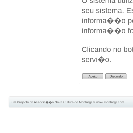
O sistema util
seu sistema. 
informa��o pes
informa��o fo
Clicando no bo
servi�o.
um Projecto da Associa��o Nova Cultura de Montargil
©
www.montargil.com