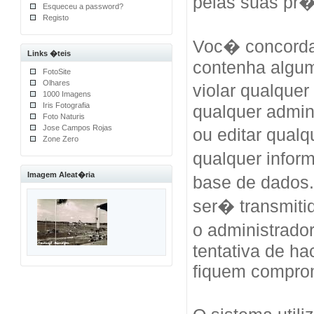
pelas suas pr
Esqueceu a password?
Registo
Voc� concorda
Links �teis
contenha algum
FotoSite
Olhares
violar qualquer
1000 Imagens
Iris Fotografia
qualquer admini
Foto Naturis
Jose Campos Rojas
ou editar qual
Zone Zero
qualquer info
Imagem Aleat�ria
base de dados
ser� transmiti
o administrad
tentativa de h
fiquem compro