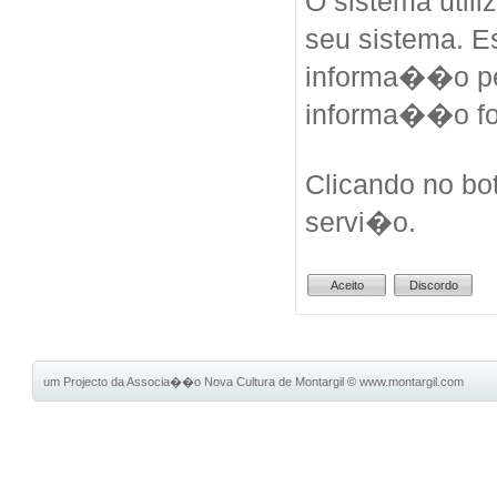
O sistema util
seu sistema. 
informa��o pes
informa��o fo
Clicando no bo
servi�o.
um Projecto da Associa��o Nova Cultura de Montargil
©
www.montargil.com