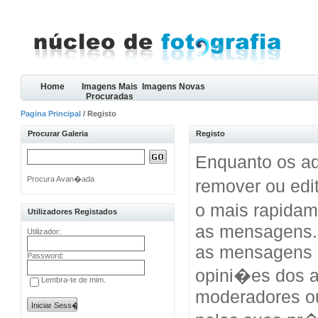
Home
Imagens Mais
Imagens Novas
Procuradas
Pagina Principal
/ Registo
Procurar Galeria
Registo
Enquanto os ad
Procura Avan�ada
remover ou edi
o mais rapida
Utilizadores Registados
as mensagens.
Utilizador:
as mensagens 
Password:
opini�es dos a
Lembra-te de mim.
moderadores o