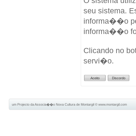
O sistema util
seu sistema. 
informa��o pes
informa��o fo
Clicando no bo
servi�o.
um Projecto da Associa��o Nova Cultura de Montargil
©
www.montargil.com