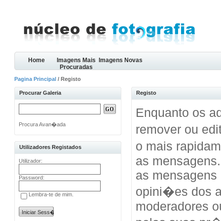
Home
Imagens Mais
Imagens Novas
Procuradas
Pagina Principal
/ Registo
Procurar Galeria
Registo
Enquanto os ad
Procura Avan�ada
remover ou edi
o mais rapida
Utilizadores Registados
as mensagens.
Utilizador:
as mensagens 
Password:
opini�es dos a
Lembra-te de mim.
moderadores o