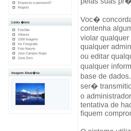
pelas suas pr
Esqueceu a password?
Registo
Voc� concorda
Links �teis
contenha algum
FotoSite
Olhares
violar qualquer
1000 Imagens
Iris Fotografia
qualquer admini
Foto Naturis
Jose Campos Rojas
ou editar qual
Zone Zero
qualquer info
Imagem Aleat�ria
base de dados
ser� transmiti
o administrad
tentativa de h
fiquem compro