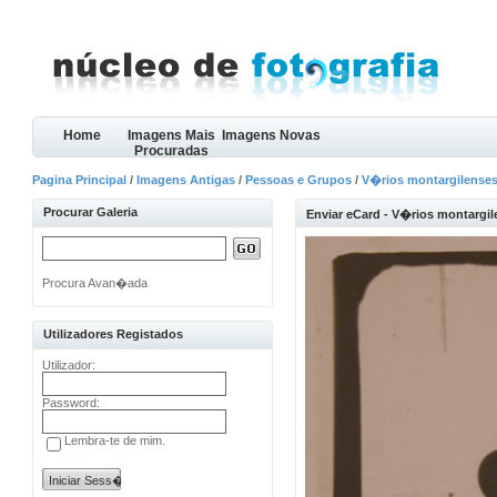
Home
Imagens Mais
Imagens Novas
Procuradas
Pagina Principal
/
Imagens Antigas
/
Pessoas e Grupos
/
V�rios montargilenses 
Procurar Galeria
Enviar eCard - V�rios montargile
Procura Avan�ada
Utilizadores Registados
Utilizador:
Password:
Lembra-te de mim.