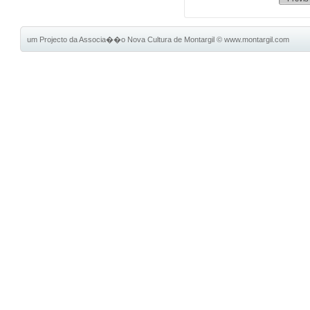
um Projecto da Associa��o Nova Cultura de Montargil
©
www.montargil.com