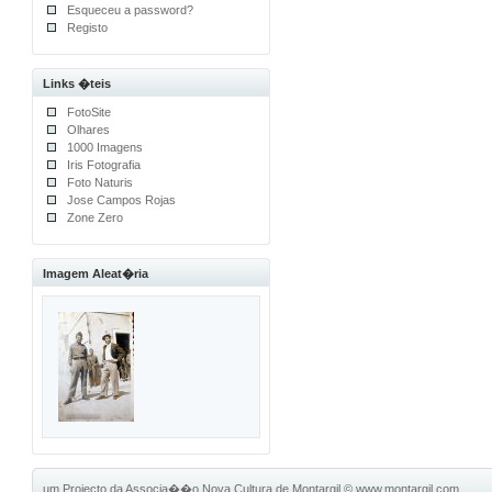
Esqueceu a password?
Registo
Links �teis
FotoSite
Olhares
1000 Imagens
Iris Fotografia
Foto Naturis
Jose Campos Rojas
Zone Zero
Imagem Aleat�ria
um Projecto da Associa��o Nova Cultura de Montargil
©
www.montargil.com