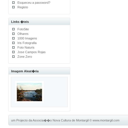
Esqueceu a password?
Registo
Links �teis
FotoSite
Olhares
1000 Imagens
Iris Fotografia
Foto Naturis
Jose Campos Rojas
Zone Zero
Imagem Aleat�ria
um Projecto da Associa��o Nova Cultura de Montargil
©
www.montargil.com