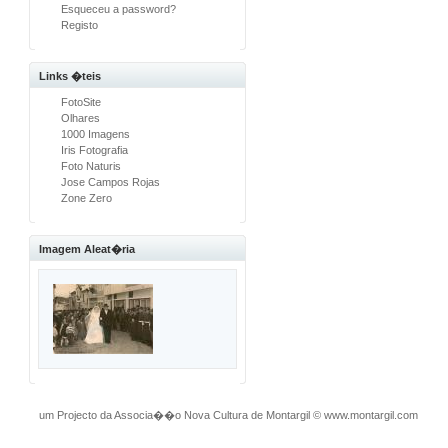
Esqueceu a password?
Registo
Links �teis
FotoSite
Olhares
1000 Imagens
Iris Fotografia
Foto Naturis
Jose Campos Rojas
Zone Zero
Imagem Aleat�ria
um Projecto da Associa��o Nova Cultura de Montargil
©
www.montargil.com