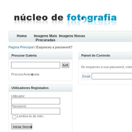
Home
Imagens Mais
Imagens Novas
Procuradas
Pagina Principal
/ Esqueceu a password?
Procurar Galeria
Painel de Controlo
Se esqueceu a sua password, coloq
Procura Avan�ada
Email:
Utilizadores Registados
Utilizador:
Password:
Lembra-te de mim.