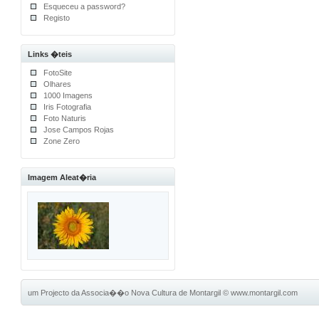
Esqueceu a password?
Registo
Links �teis
FotoSite
Olhares
1000 Imagens
Iris Fotografia
Foto Naturis
Jose Campos Rojas
Zone Zero
Imagem Aleat�ria
um Projecto da Associa��o Nova Cultura de Montargil
©
www.montargil.com