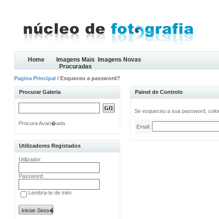
Home
Imagens Mais
Imagens Novas
Procuradas
Pagina Principal
/ Esqueceu a password?
Procurar Galeria
Painel de Controlo
Se esqueceu a sua password, coloq
Procura Avan�ada
Email:
Utilizadores Registados
Utilizador:
Password:
Lembra-te de mim.