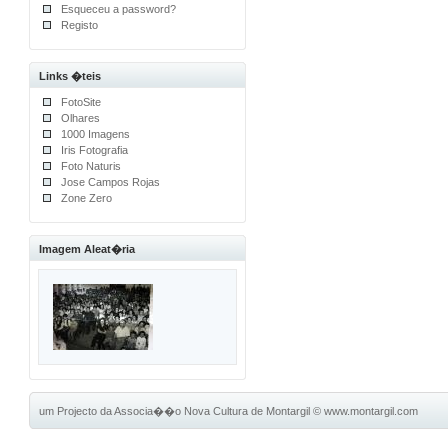
Esqueceu a password?
Registo
Links �teis
FotoSite
Olhares
1000 Imagens
Iris Fotografia
Foto Naturis
Jose Campos Rojas
Zone Zero
Imagem Aleat�ria
um Projecto da Associa��o Nova Cultura de Montargil
©
www.montargil.com