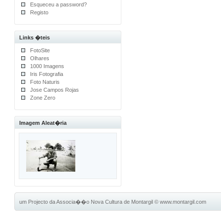
Esqueceu a password?
Registo
Links �teis
FotoSite
Olhares
1000 Imagens
Iris Fotografia
Foto Naturis
Jose Campos Rojas
Zone Zero
Imagem Aleat�ria
um Projecto da Associa��o Nova Cultura de Montargil
©
www.montargil.com