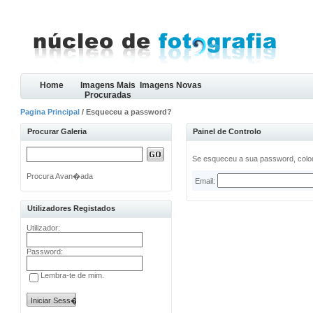
Home
Imagens Mais
Imagens Novas
Procuradas
Pagina Principal
/ Esqueceu a password?
Procurar Galeria
Painel de Controlo
Se esqueceu a sua password, coloq
Procura Avan�ada
Email:
Utilizadores Registados
Utilizador:
Password:
Lembra-te de mim.