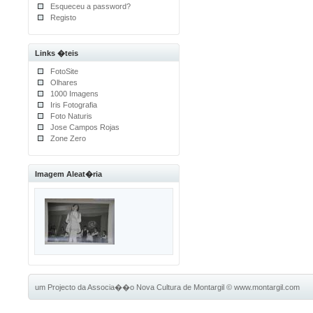
Esqueceu a password?
Registo
Links �teis
FotoSite
Olhares
1000 Imagens
Iris Fotografia
Foto Naturis
Jose Campos Rojas
Zone Zero
Imagem Aleat�ria
um Projecto da Associa��o Nova Cultura de Montargil
©
www.montargil.com