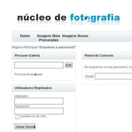
Home
Imagens Mais
Imagens Novas
Procuradas
Pagina Principal
/ Esqueceu a password?
Procurar Galeria
Painel de Controlo
Se esqueceu a sua password, col
Procura Avan�ada
Email:
Utilizadores Registados
Utilizador:
Password:
Lembra-te de mim.