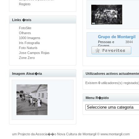
Registo
Links �teis
FotoSite
Olhares
Grupo de Montargil
1000 Imagens
Pessoas e
3844
Iris Fotografia
Grupos
Foto Naturis
Jose Campos Rojas
Zone Zero
Imagem Aleat�ria
Utilizadores activos actualmente
Existem
0
utilizadores(s) registado
Menu R�pido
um Projecto da Associa��o Nova Cultura de Montargil
©
www.montargil.com