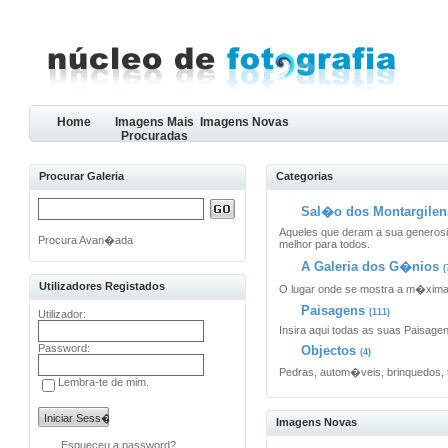
Home
Imagens Mais
Imagens Novas
Procuradas
Procurar Galeria
Categorias
Sal�o dos Montargilens
Aqueles que deram a sua generosi
Procura Avan�ada
melhor para todos.
A Galeria dos G�nios
(
Utilizadores Registados
O lugar onde se mostra a m�xim
Paisagens
(111)
Utilizador:
Insira aqui todas as suas Paisage
Password:
Objectos
(4)
Pedras, autom�veis, brinquedos, 
Lembra-te de mim.
Imagens Novas
Esqueceu a password?