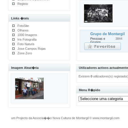
Registo
Links �teis
FotoSite
Olhares
Grupo de Montargil
1000 Imagens
Pessoas e
3844
Iris Fotografia
Grupos
Foto Naturis
Jose Campos Rojas
Zone Zero
Imagem Aleat�ria
Utilizadores activos actualmente
Existem
0
utilizadores(s) registado
Menu R�pido
um Projecto da Associa��o Nova Cultura de Montargil
©
www.montargil.com