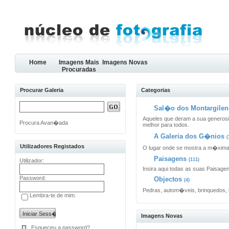
Home
Imagens Mais
Imagens Novas
Procuradas
Procurar Galeria
Categorias
Sal�o dos Montargilens
Aqueles que deram a sua generosi
Procura Avan�ada
melhor para todos.
A Galeria dos G�nios
(
Utilizadores Registados
O lugar onde se mostra a m�xim
Paisagens
(111)
Utilizador:
Insira aqui todas as suas Paisage
Password:
Objectos
(4)
Pedras, autom�veis, brinquedos, 
Lembra-te de mim.
Imagens Novas
Esqueceu a password?