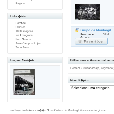
Registo
Links �teis
FotoSite
Olhares
Grupo de Montargil
1000 Imagens
Pessoas e
3844
Iris Fotografia
Grupos
Foto Naturis
Jose Campos Rojas
Zone Zero
Imagem Aleat�ria
Utilizadores activos actualmente
Existem
0
utilizadores(s) registado
Menu R�pido
um Projecto da Associa��o Nova Cultura de Montargil
©
www.montargil.com