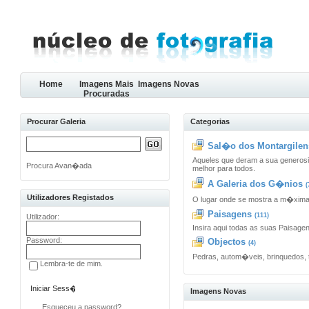
Home
Imagens Mais
Imagens Novas
Procuradas
Procurar Galeria
Categorias
Sal�o dos Montargilens
Aqueles que deram a sua generosi
Procura Avan�ada
melhor para todos.
A Galeria dos G�nios
(
Utilizadores Registados
O lugar onde se mostra a m�xim
Paisagens
(111)
Utilizador:
Insira aqui todas as suas Paisage
Password:
Objectos
(4)
Pedras, autom�veis, brinquedos, 
Lembra-te de mim.
Imagens Novas
Esqueceu a password?