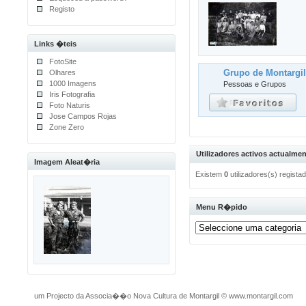
Registo
Links �teis
FotoSite
Grupo de Montargi
Olhares
1000 Imagens
Pessoas e Grupos
Iris Fotografia
Foto Naturis
Jose Campos Rojas
Zone Zero
Utilizadores activos actualmen
Imagem Aleat�ria
Existem
0
utilizadores(s) regist
Menu R�pido
um Projecto da Associa��o Nova Cultura de Montargil
©
www.montargil.com