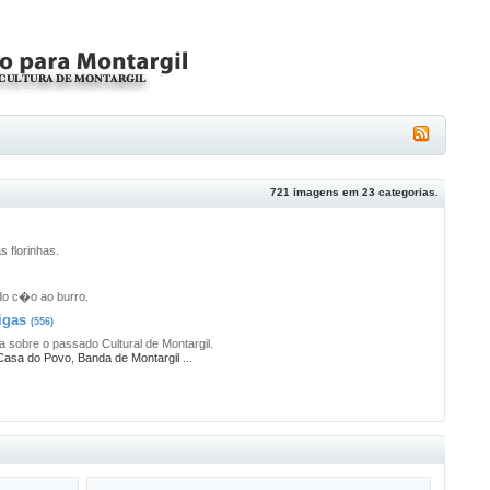
721
imagens em
23
categorias.
s florinhas.
do c�o ao burro.
igas
(556)
 sobre o passado Cultural de Montargil.
Casa do Povo
,
Banda de Montargil
...