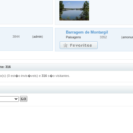
l
Barragem de Montargil
3844
(
admin
)
Paisagens
3352
(
amonu
te: 316
ado(s) (0 est�o invis�veis) e
316
s�o visitantes.