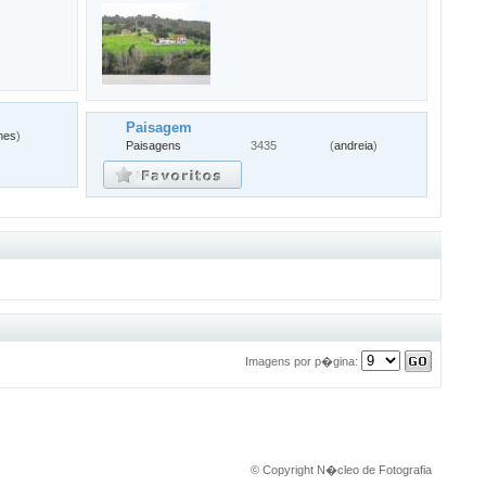
Paisagem
nes
)
Paisagens
3435
(
andreia
)
Imagens por p�gina:
© Copyright
N�cleo de Fotografia