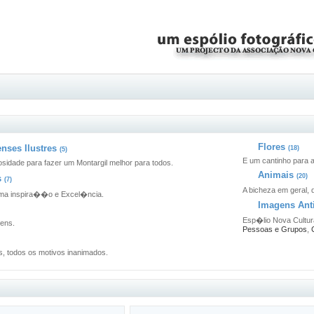
Flores
nses Ilustres
(18)
(5)
E um cantinho para a
sidade para fazer um Montargil melhor para todos.
Animais
(20)
s
(7)
A bicheza em geral, 
ima inspira��o e Excel�ncia.
Imagens Ant
Esp�lio Nova Cultura
gens.
Pessoas e Grupos
,
, todos os motivos inanimados.