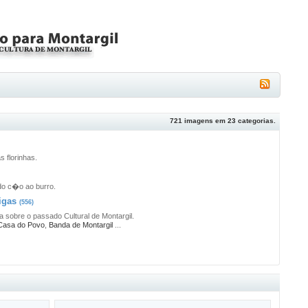
721
imagens em
23
categorias.
s florinhas.
do c�o ao burro.
igas
(556)
 sobre o passado Cultural de Montargil.
Casa do Povo
,
Banda de Montargil
...