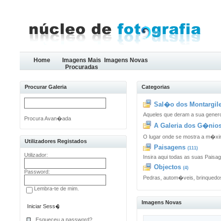
Home
Imagens Mais
Imagens Novas
Procuradas
Procurar Galeria
Categorias
Sal�o dos Montargile
Aqueles que deram a sua genero
Procura Avan�ada
A Galeria dos G�nio
O lugar onde se mostra a m�x
Utilizadores Registados
Paisagens
(111)
Utilizador:
Insira aqui todas as suas Paisa
Objectos
(4)
Password:
Pedras, autom�veis, brinquedos
Lembra-te de mim.
Imagens Novas
Esqueceu a password?