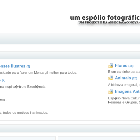
Flores
nses Ilustres
(18)
(5)
E um cantinho para a
sidade para fazer um Montargil melhor para todos.
Animais
(20)
s
(7)
A bicheza em geral, 
ima inspira��o e Excel�ncia.
Imagens Ant
Esp�lio Nova Cultura
gens.
Pessoas e Grupos
,
, todos os motivos inanimados.