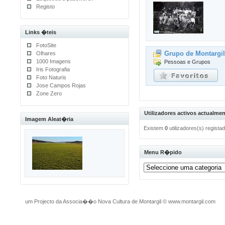
Registo
Links �teis
FotoSite
Grupo de Montargi
Olhares
1000 Imagens
Pessoas e Grupos
Iris Fotografia
Foto Naturis
Jose Campos Rojas
Zone Zero
Utilizadores activos actualmen
Imagem Aleat�ria
Existem
0
utilizadores(s) regist
Menu R�pido
um Projecto da Associa��o Nova Cultura de Montargil
©
www.montargil.com