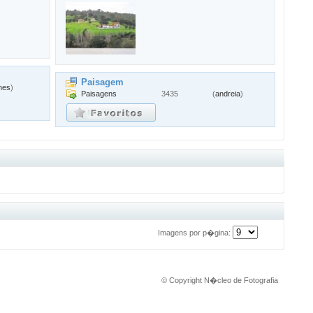
Paisagem
nes
)
Paisagens
3435
(
andreia
)
Imagens por p�gina:
© Copyright
N�cleo de Fotografia