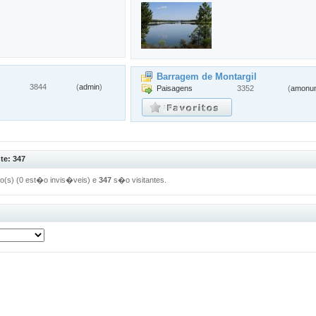
l
Barragem de Montargil
3844
(
admin
)
Paisagens
3352
(
amonu
te: 347
ado(s) (0 est�o invis�veis) e
347
s�o visitantes.