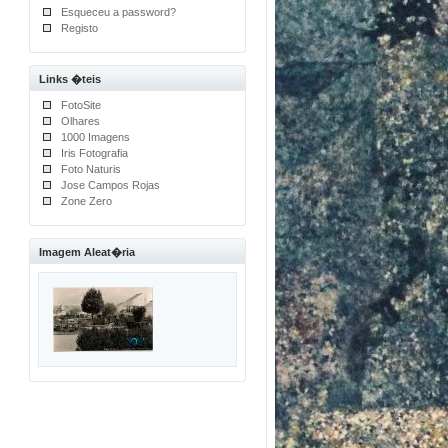
Esqueceu a password?
Registo
Links �teis
FotoSite
Olhares
1000 Imagens
Iris Fotografia
Foto Naturis
Jose Campos Rojas
Zone Zero
Imagem Aleat�ria