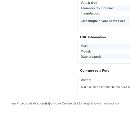
Vota��o:
Tamanho do Ficheiro:
Inserida por:
Classifique e Vote nesta Foto
EXIF Information
Make:
Model:
Date created:
Comente esta Foto
Autor:
N�o existem coment�rios para e
um Projecto da Associa��o Nova Cultura de Montargil
©
www.montargil.com