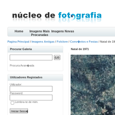
Home
Imagens Mais
Imagens Novas
Procuradas
Pagina Principal
/
Imagens Antigas
/
Folclore
/
Conv�vios e Festas
/ Natal de 1
Procurar Galeria
Natal de 1971
Procura Avan�ada
Utilizadores Registados
Utilizador:
Password:
Lembra-te de mim.