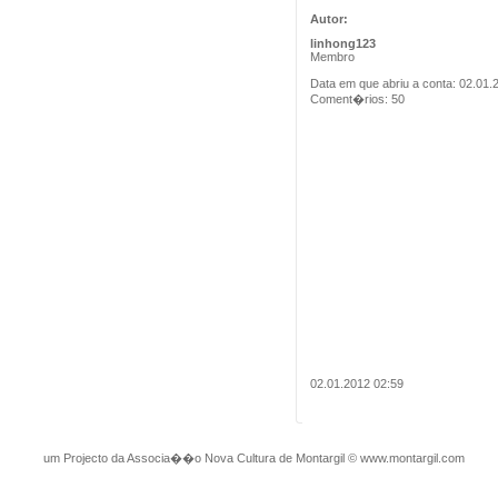
Autor:
linhong123
Membro
Data em que abriu a conta: 02.01.
Coment�rios: 50
02.01.2012 02:59
um Projecto da Associa��o Nova Cultura de Montargil
©
www.montargil.com