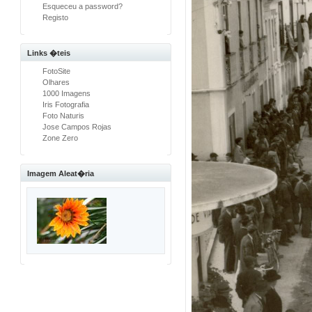
Esqueceu a password?
Registo
Links �teis
FotoSite
Olhares
1000 Imagens
Iris Fotografia
Foto Naturis
Jose Campos Rojas
Zone Zero
Imagem Aleat�ria