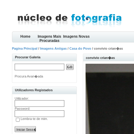
Home
Imagens Mais
Imagens Novas
Procuradas
Pagina Principal
/
Imagens Antigas
/
Casa do Povo
/ convivio crian�as
Procurar Galeria
convivio crian�as
Procura Avan�ada
Utilizadores Registados
Utilizador:
Password:
Lembra-te de mim.