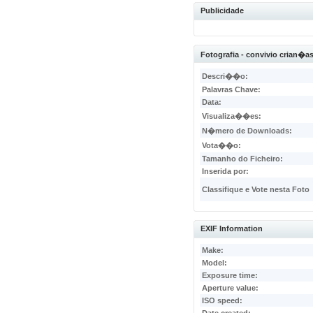
Publicidade
Fotografia - convivio crian�
Descri��o:
Palavras Chave:
Data:
Visualiza��es:
N�mero de Downloads:
Vota��o:
Tamanho do Ficheiro:
Inserida por:
Classifique e Vote nesta Foto
EXIF Information
Make:
Model:
Exposure time:
Aperture value:
ISO speed: