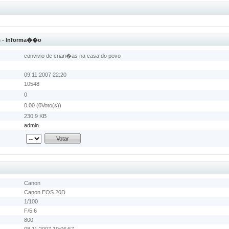
as - Informa��o
convivio de crian�as na casa do povo
09.11.2007 22:20
10548
0
0.00 (0Voto(s))
230.9 KB
admin
Canon
Canon EOS 20D
1/100
F/5.6
800