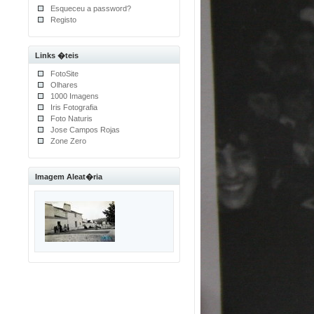
Esqueceu a password?
Registo
Links �teis
FotoSite
Olhares
1000 Imagens
Iris Fotografia
Foto Naturis
Jose Campos Rojas
Zone Zero
Imagem Aleat�ria