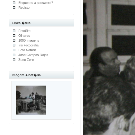
Esqueceu a password?
Registo
Links �teis
FotoSite
Olhares
1000 Imagens
Iris Fotografia
Foto Naturis
Jose Campos Rojas
Zone Zero
Imagem Aleat�ria