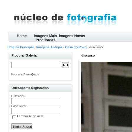
Home
Imagens Mais
Imagens Novas
Procuradas
Pagina Principal
/
Imagens Antigas
/
Casa do Povo
/ discurso
Procurar Galeria
discurso
Procura Avan�ada
Utilizadores Registados
Utilizador:
Password:
Lembra-te de mim.