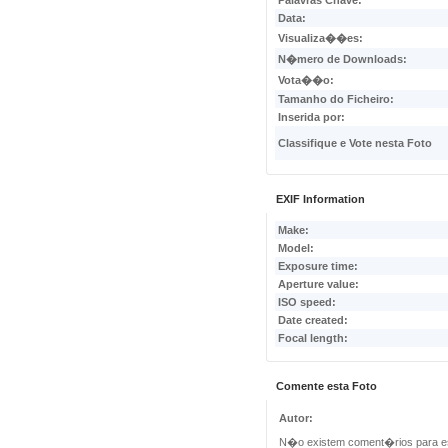
Palavras Chave:
Data:
Visualiza��es:
N�mero de Downloads:
Vota��o:
Tamanho do Ficheiro:
Inserida por:
Classifique e Vote nesta Foto
EXIF Information
Make:
Model:
Exposure time:
Aperture value:
ISO speed:
Date created:
Focal length:
Comente esta Foto
Autor:
N�o existem coment�rios para e