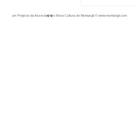
um Projecto da Associa��o Nova Cultura de Montargil
©
www.montargil.com