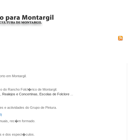
rto em Montargil.
co do Rancho Folcl�rico de Montargil.
s
,
Realejos e Concertinas
,
Escolas de Folclore
...
 e actividades do Grupo de Pintura.
0)
anuais, rec�m formado.
es e dos espect�culos.