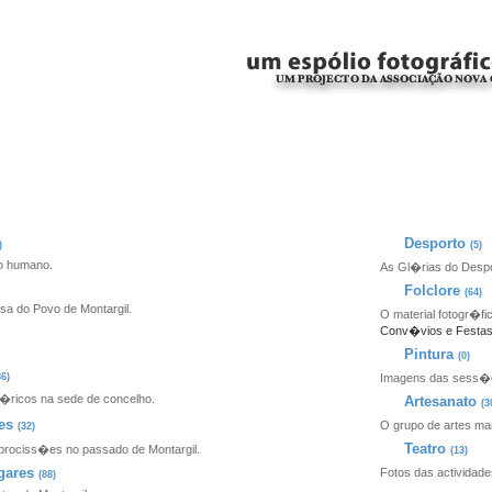
Desporto
)
(5)
o humano.
As Gl�rias do Despo
Folclore
(64)
sa do Povo de Montargil.
O material fotogr�fi
Conv�vios e Festa
)
Pintura
(0)
86)
Imagens das sess�es
t�ricos na sede de concelho.
Artesanato
(3
es
O grupo de artes m
(32)
Teatro
prociss�es no passado de Montargil.
(13)
gares
Fotos das actividad
(88)