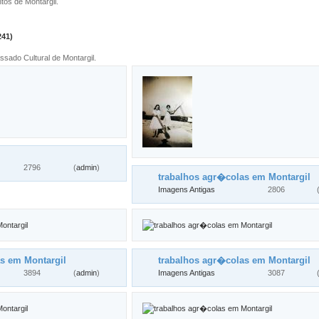
tos de Montargil.
241)
sado Cultural de Montargil.
2796
(
admin
)
trabalhos agr�colas em Montargil
Imagens Antigas
2806
s em Montargil
trabalhos agr�colas em Montargil
3894
(
admin
)
Imagens Antigas
3087