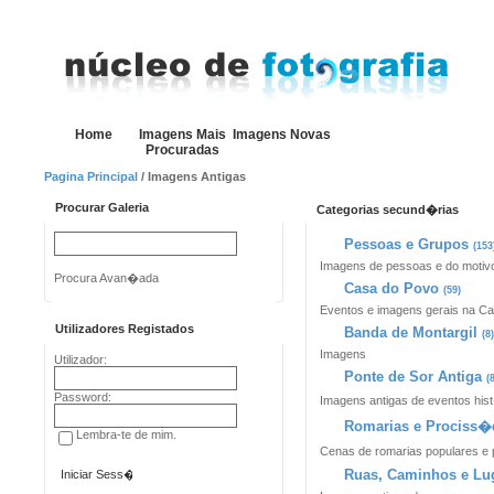
Home
Imagens Mais
Imagens Novas
Procuradas
Pagina Principal
/ Imagens Antigas
Procurar Galeria
Categorias secund�rias
Pessoas e Grupos
(153
Imagens de pessoas e do motiv
Procura Avan�ada
Casa do Povo
(59)
Eventos e imagens gerais na Ca
Utilizadores Registados
Banda de Montargil
(8
Imagens
Utilizador:
Ponte de Sor Antiga
(
Password:
Imagens antigas de eventos his
Romarias e Prociss�
Lembra-te de mim.
Cenas de romarias populares e 
Ruas, Caminhos e Lu