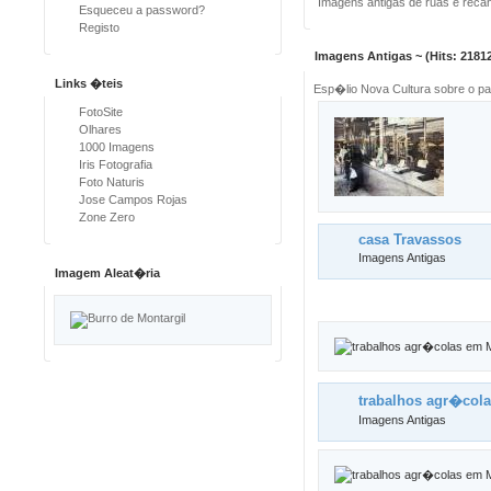
Imagens antigas de ruas e recan
Esqueceu a password?
Registo
Imagens Antigas ~ (Hits: 2181
Links �teis
Esp�lio Nova Cultura sobre o pas
FotoSite
Olhares
1000 Imagens
Iris Fotografia
Foto Naturis
Jose Campos Rojas
Zone Zero
casa Travassos
Imagens Antigas
Imagem Aleat�ria
trabalhos agr�cola
Imagens Antigas