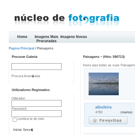
Home
Imagens Mais
Imagens Novas
Procuradas
Pagina Principal
/ Paisagens
Procurar Galeria
Paisagens ~ (Hits: 590713)
Insira aqui todas as suas Paisagen
Procura Avan�ada
Utilizadores Registados
Utilizador:
albufeira
Password:
4783
(
marisa
)
Lembra-te de mim.