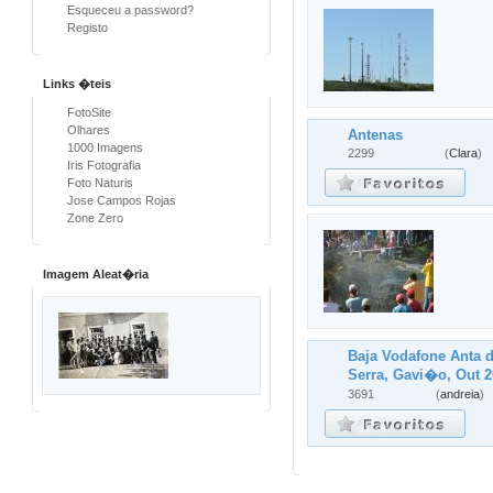
Esqueceu a password?
Registo
Links �teis
FotoSite
Olhares
Antenas
1000 Imagens
2299
(
Clara
)
Iris Fotografia
Foto Naturis
Jose Campos Rojas
Zone Zero
Imagem Aleat�ria
Baja Vodafone Anta 
Serra, Gavi�o, Out 
3691
(
andreia
)